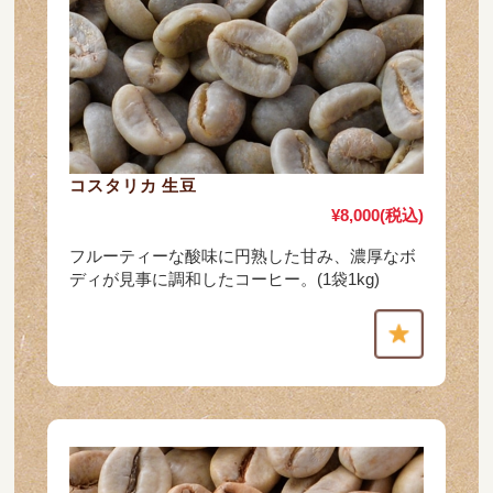
コスタリカ 生豆
¥8,000
(税込)
フルーティーな酸味に円熟した甘み、濃厚なボ
ディが見事に調和したコーヒー。(1袋1kg)