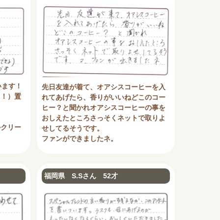
います！
先日友達が着て、オアシスコーヒーを入
ら！）置
れてあげたら、香りがいいねどこのコー
！
ヒー？と聞かれオアシスコーヒーの事を
！
おしえたところさっそくネットで取りよ
かクリー
せしてるそうです。
ファンができましたネ。
福岡県 S.Sさん 52才