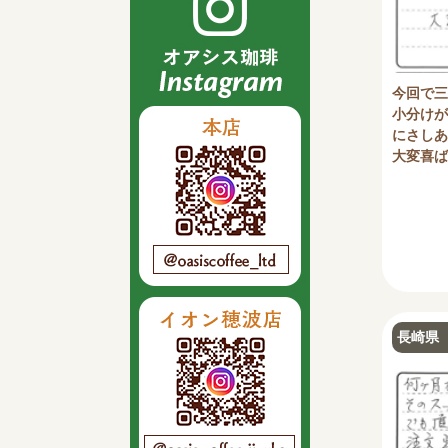
今回で三
小分けが
にさしあ
大変喜ば
長崎県 