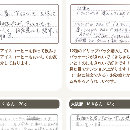
アイスコーヒーを作って飲みま
12種のドリップパック購入して
アイスコーヒーもおいしくお友
パッケージがきれいで（きらき
介しております。
いとくのにもきれいで好きです
見た目でテンション上がります
（一緒に注文できる）お砂糖と
ムもあるとうれしいです。
K.Iさん 76才
大阪府 M.Kさん 62才