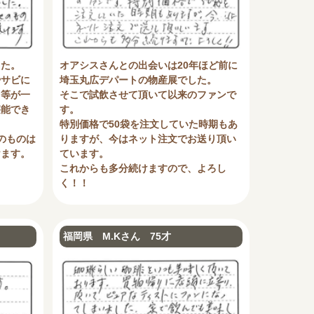
した。
オアシスさんとの出会いは20年ほど前に
やサビに
埼玉丸広デパートの物産展でした。
り等が一
そこで試飲させて頂いて以来のファンで
堪能でき
す。
特別価格で50袋を注文していた時期もあ
のものは
りますが、今はネット注文でお送り頂い
けます。
ています。
これからも多分続けますので、よろし
く！！
福岡県 M.Kさん 75才