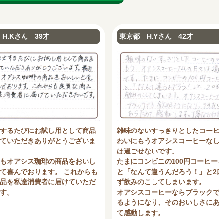
H.Kさん 39才
東京都 H.Yさん 42才
雑味のないすっきりとしたコー
するたびにお試し用として商品
わいにもうオアシスコーヒーな
ていただきありがとうございま
は過ごせないです。
たまにコンビニの100円コーヒー
もオアシス珈琲の商品をおいし
と「なんて違うんだろう！」と2
て喜んでおります。 これからも
ず飲みのこしてしまいます。
品を私達消費者に届けていただ
オアシスコーヒーならブラック
す。
るようになり、そのおいしさに
て感動します。