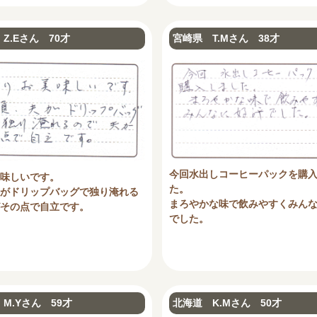
Z.Eさん 70才
宮崎県 T.Mさん 38才
今回水出しコーヒーパックを購
味しいです。
た。
がドリップバッグで独り淹れる
まろやかな味で飲みやすくみん
その点で自立です。
でした。
M.Yさん 59才
北海道 K.Mさん 50才