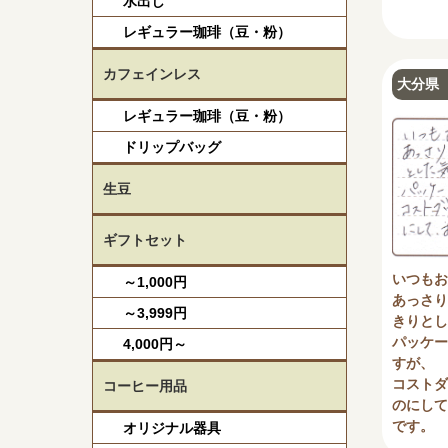
水出し
レギュラー珈琲（豆・粉）
カフェインレス
大分県 
レギュラー珈琲（豆・粉）
ドリップバッグ
生豆
ギフトセット
いつもお
～1,000円
あっさり
～3,999円
きりとし
パッケー
4,000円～
すが、
コストダ
コーヒー用品
のにして
です。
オリジナル器具