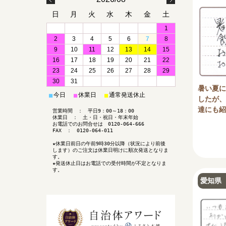
日
月
火
水
木
金
土
1
2
3
4
5
6
7
8
9
10
11
12
13
14
15
16
17
18
19
20
21
22
23
24
25
26
27
28
29
30
31
暑い夏に
今日
休業日
通常発送休止
■
■
■
したが、
達にも紹
営業時間 ： 平日9：00～18：00
休業日 ： 土・日・祝日・年末年始
お電話でのお問合せは 0120-064-666
FAX ： 0120-064-011
★休業日前日の午前9時30分以降（状況により前後
します）のご注文は休業日明けに順次発送となりま
す。
★発送休止日はお電話での受付時間が不定となりま
す。
愛知県 