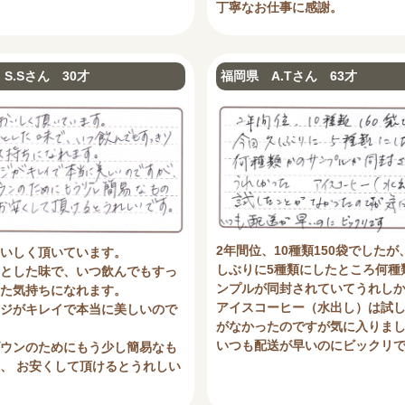
丁寧なお仕事に感謝。
S.Sさん 30才
福岡県 A.Tさん 63才
2年間位、10種類150袋でしたが
いしく頂いています。
しぶりに5種類にしたところ何種
とした味で、いつ飲んでもすっ
ンプルが同封されていてうれし
た気持ちになれます。
アイスコーヒー（水出し）は試
ジがキレイで本当に美しいので
がなかったのですが気に入りま
いつも配送が早いのにビックリ
ウンのためにもう少し簡易なも
、 お安くして頂けるとうれしい