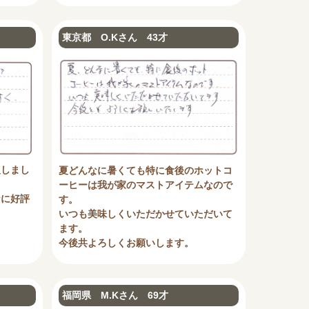
東京都 O.Kさん 43才
入しまし
夏どんなに暑くても特に食後のホットコ
ーヒーは我が家のマストアイテムなので
なに好評
す。
いつも美味しくいただかせていただいて
ます。
今後共よろしくお願いします。
福岡県 M.Kさん 69才