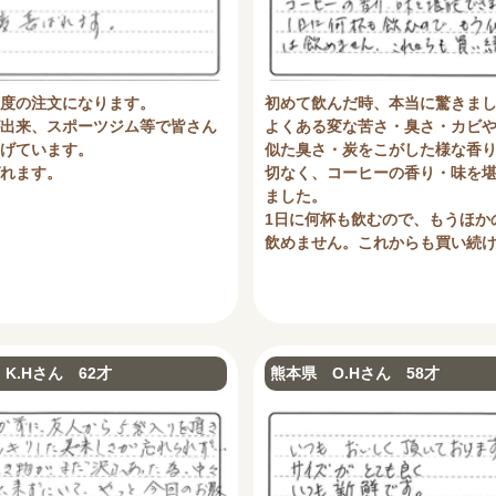
初めて飲んだ時、本当に驚きま
度の注文になります。
よくある変な苦さ・臭さ・カビ
出来、スポーツジム等で皆さん
似た臭さ・炭をこがした様な香
げています。
切なく、コーヒーの香り・味を
れます。
ました。
1日に何杯も飲むので、もうほか
飲めません。これからも買い続
K.Hさん 62才
熊本県 O.Hさん 58才