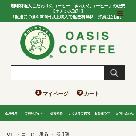
珈琲料理人こだわりのコーヒー「きれいなコーヒー」の販売
【オアシス珈琲】
1配送につき4,000円以上購入で配送料無料（沖縄は別途）
マイページ
カート
会員特典
ご利用ガイド
会社概要
よくあるご質問
お客様の声
お問い合わせ
TOP
コーヒー用品
器具類