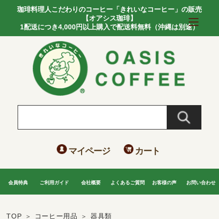
珈琲料理人こだわりのコーヒー「きれいなコーヒー」の販売
【オアシス珈琲】
1配送につき4,000円以上購入で配送料無料（沖縄は別途）
マイページ
カート
会員特典
ご利用ガイド
会社概要
よくあるご質問
お客様の声
お問い合わせ
TOP
コーヒー用品
器具類