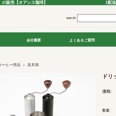
」の販売
【オアシス珈琲】
1配
会社概要
よくあるご質問
コーヒー用品
器具類
ドリ
価格:
数量: