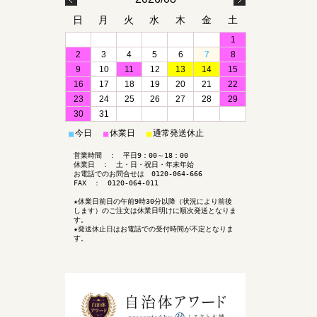
日
月
火
水
木
金
土
1
2
3
4
5
6
7
8
9
10
11
12
13
14
15
16
17
18
19
20
21
22
23
24
25
26
27
28
29
30
31
今日
休業日
通常発送休止
■
■
■
営業時間 ： 平日9：00～18：00
休業日 ： 土・日・祝日・年末年始
お電話でのお問合せは 0120-064-666
FAX ： 0120-064-011
★休業日前日の午前9時30分以降（状況により前後
します）のご注文は休業日明けに順次発送となりま
す。
★発送休止日はお電話での受付時間が不定となりま
す。