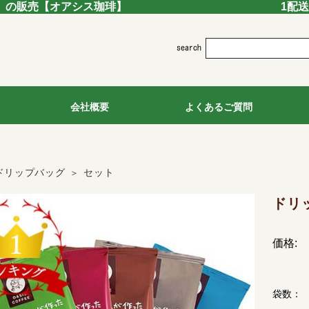
」の販売
【オアシス珈琲】
1配
会社概要
よくあるご質問
ドリップバッグ
セット
ドリ
価格:
袋数：