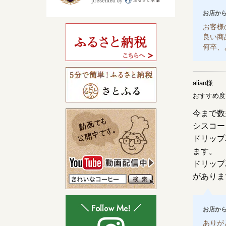
お店か
お客様
良い商
何卒、
alian様
おすすめ
今まで数
シスコー
ドリップ
ます。
ドリップ
がありま
お店か
ありが