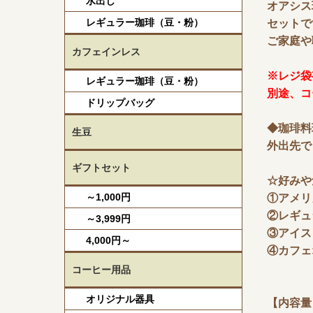
水出し
オアシス
レギュラー珈琲（豆・粉）
セットで
ご家庭や
カフェインレス
※レジ袋
レギュラー珈琲（豆・粉）
別途、コ
ドリップバッグ
◆珈琲料
生豆
外出先で
ギフトセット
☆好みや
～1,000円
①アメリ
②レギュ
～3,999円
③アイス
4,000円～
④カフェ
コーヒー用品
オリジナル器具
【内容量