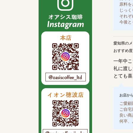
原料を
じっく
それぞ
今後と
愛知県のメ
おすすめ
一年中こ
礼に渡し
とても喜
お店か
ご愛顧
ご自宅
良い商
何卒、