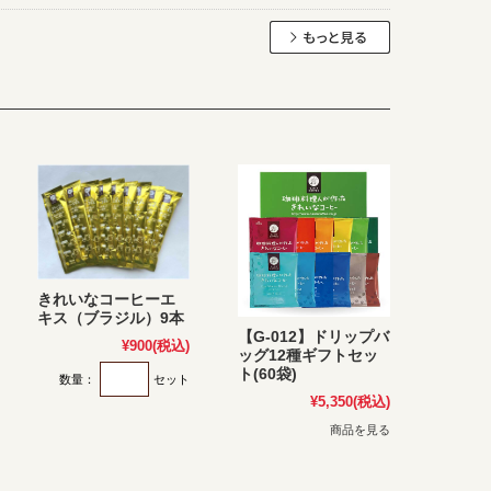
きれいなコーヒーエ
キス（ブラジル）9本
【G-012】ドリップバ
¥900
(税込)
ッグ12種ギフトセッ
ト(60袋)
数量：
セット
¥5,350
(税込)
商品を見る