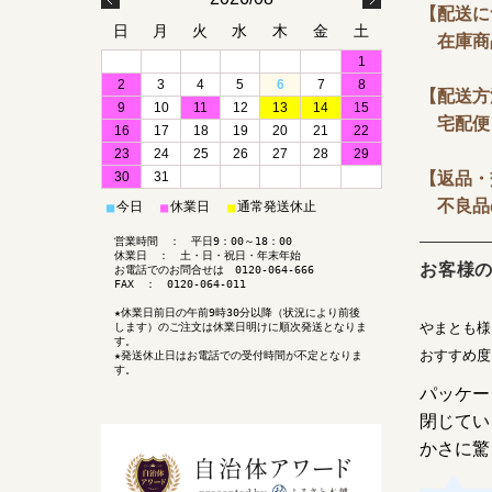
【配送に
日
月
火
水
木
金
土
在庫商
1
2
3
4
5
6
7
8
【配送方
9
10
11
12
13
14
15
宅配便
16
17
18
19
20
21
22
23
24
25
26
27
28
29
30
31
【返品・
不良品の
今日
休業日
通常発送休止
■
■
■
営業時間 ： 平日9：00～18：00
休業日 ： 土・日・祝日・年末年始
お客様
お電話でのお問合せは 0120-064-666
FAX ： 0120-064-011
★休業日前日の午前9時30分以降（状況により前後
やまとも様
します）のご注文は休業日明けに順次発送となりま
す。
おすすめ
★発送休止日はお電話での受付時間が不定となりま
す。
パッケー
閉じてい
かさに驚