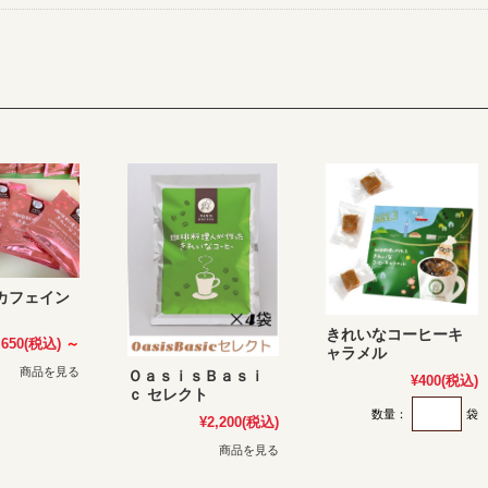
カフェイン
きれいなコーヒーキ
,650
(税込)
～
ャラメル
商品を見る
ＯａｓｉｓＢａｓｉ
¥400
(税込)
ｃ セレクト
数量：
袋
¥2,200
(税込)
商品を見る