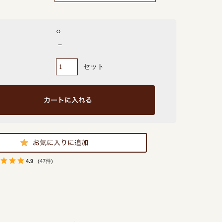
○
－
セット
4.9
(47件)