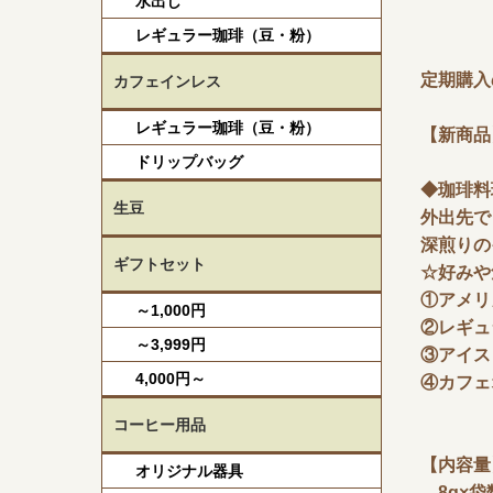
水出し
レギュラー珈琲（豆・粉）
定期購入
カフェインレス
レギュラー珈琲（豆・粉）
【新商品
ドリップバッグ
◆珈琲料
生豆
外出先で
深煎りの
ギフトセット
☆好みや
①アメリ
～1,000円
②レギュ
～3,999円
③アイス
4,000円～
④カフェ
コーヒー用品
【内容量
オリジナル器具
8g×袋