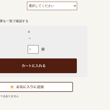
庫を一覧で確認する
○
－
袋
ューはありません