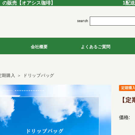
」の販売
【オアシス珈琲】
1配
会社概要
よくあるご質問
定期購入
ドリップバッグ
【定
価格: