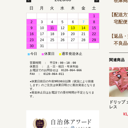
在庫商
日
月
火
水
木
金
土
【配送方
1
宅配便
2
3
4
5
6
7
8
9
10
11
12
13
14
15
16
17
18
19
20
21
22
【返品・
23
24
25
26
27
28
29
不良品の
30
31
今日
休業日
通常発送休止
■
■
■
関連商品
営業時間 ： 平日9：00～18：00
休業日 ： 土・日・祝日・年末年始
お電話でのお問合せは 0120-064-666
FAX ： 0120-064-011
★休業日前日の午前9時30分以降（状況により前後
します）のご注文は休業日明けに順次発送となりま
す。
★発送休止日はお電話での受付時間が不定となりま
す。
ドリップ 
レス
¥1