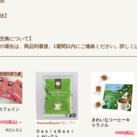
品
法】
交換について】
場合は、商品到着後、1週間以内にご連絡ください。詳しく
カフェイン
きれいなコーヒーキ
,650
(税込)
～
ャラメル
商品を見る
ＯａｓｉｓＢａｓｉ
¥400
(税込)
ｃ セレクト