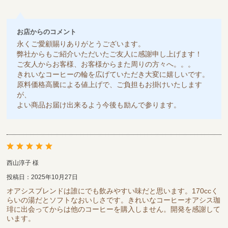
お店からのコメント
永くご愛顧賜りありがとうございます。
弊社からもご紹介いただいたご友人に感謝申し上げます！
ご友人からお客様、お客様からまた周りの方々へ。。。
きれいなコーヒーの輪を広げていただき大変に嬉しいです。
原料価格高騰による値上げで、ご負担もお掛けいたします
が、
よい商品お届け出来るよう今後も励んで参ります。
西山淳子 様
投稿日：2025年10月27日
オアシスブレンドは誰にでも飲みやすい味だと思います。170ccく
らいの湯だとソフトなおいしさです。きれいなコーヒーオアシス珈
琲に出会ってからは他のコーヒーを購入しません。開発を感謝して
います。